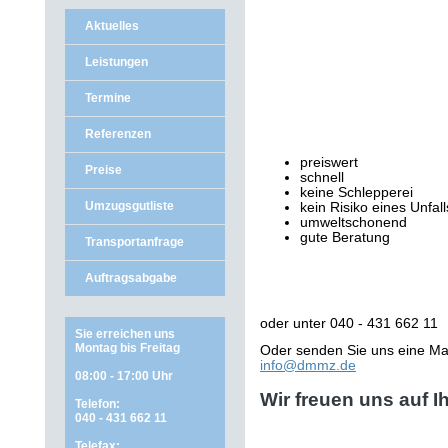
Aktuelles
Leistungen
Termine
Referenzen
preiswert
Preise
schnell
keine Schlepperei
Umzugsgutliste
kein Risiko eines Unfall
umweltschonend
gute Beratung
Transportanfrage
Auftragsabgabe
oder unter 040 - 431 662 11
Sie erreichen uns
Montag bis Freitag
Oder senden Sie uns eine Mai
info@dmmz.de
08:00 - 17:00 Uhr
Wir freuen uns auf I
Telefon:
040 - 431 662 11
Telefax: